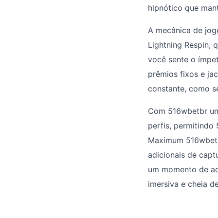
hipnótico que man
A mecânica de jogo
Lightning Respin, 
você sente o ímpet
prêmios fixos e ja
constante, como se
Com 516wbetbr uma
perfis, permitindo
Maximum 516wbetbr
adicionais de cap
um momento de ada
imersiva e cheia de