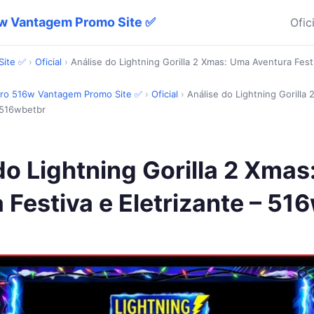
6w Vantagem Promo Site ✅
Ofic
Site ✅
›
Oficial
›
Análise do Lightning Gorilla 2 Xmas: Uma Aventura Fest
eiro 516w Vantagem Promo Site ✅
›
Oficial
›
Análise do Lightning Gorilla
– 516wbetbr
do Lightning Gorilla 2 Xma
 Festiva e Eletrizante – 51