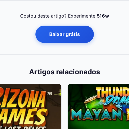
Gostou deste artigo? Experimente
516w
Baixar grátis
Artigos relacionados