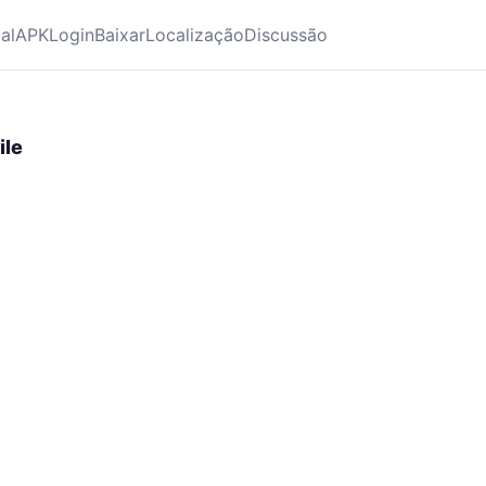
ial
APK
Login
Baixar
Localização
Discussão
ile