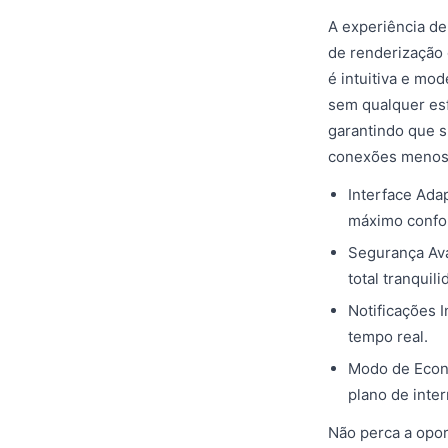
A experiência de
de renderização 
é intuitiva e mo
sem qualquer esf
garantindo que s
conexões menos 
Interface Ada
máximo confor
Segurança Ava
total tranquili
Notificações 
tempo real.
Modo de Econ
plano de inte
Não perca a opor