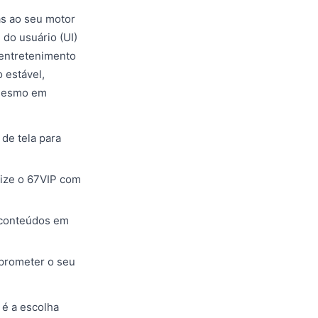
as ao seu motor
do usuário (UI)
e entretenimento
 estável,
 mesmo em
de tela para
lize o 67VIP com
s conteúdos em
prometer o seu
 é a escolha